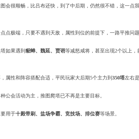
推图会很顺畅，比吕布还快，到了中后期，仍然很不错，这一点
一点点极端，只要不遇到天敌，属性到位的前提下，一路平推问
爬塔如果遇到
貂蝉、魏延、贾诩
等减怒咸将，甚至出现2个以上，
，属性和阵容搭配合适，平民玩家大后期5个主力到
350塔
左右
各种公会活动为主，推图爬塔已不再是主要目标。
主要用于
十殿带刷、盐场争霸、竞技场、排位赛
等场景。