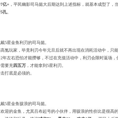
7亿+
，平民幽影司马懿大后期达到上述指标，就基本成型了，当
5孔
。
戴5星金鱼利刃的司马懿。
高氪玩家，毕竟利刃今年元旦后就不再出现在消耗活动中，只能花
个2年左右恐怕才能攒够，不过在充值活动中，利刃会限时返场，
少需要充
四五万
，才能拿到5星利刃。
攻击打底是必须的。
戴5星金鱼骇浪的司马懿。
民欢迎的金鱼，尤其吕布起号的小伙伴，用骇浪的性价比是很高