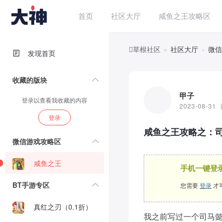
首页
社区大厅
咸鱼之王攻略区
»
社区大厅
›
微信
草根社区
发现首页
收藏的版块
甲子
LV81
登录以查看我收藏的内容
2023-08-31
登录
咸鱼之王攻略之：司
微信游戏攻略区
咸鱼之王
手机一键登
BT手游专区
您需要
登录
才
真红之刃（0.1折）
我之前写过一个司马