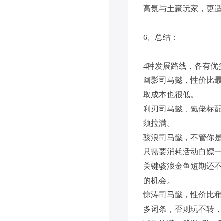
高氪与土豪玩家，更
6、总结：
4种发展路线，各有优
幽影司马懿，性价比
取成本也很低。
利刃司马懿，氪佬标
须拉满。
骇浪司马懿，不管你
只需要消耗活动白嫖一
关键骇浪金鱼短期还
的机会。
惊涛司马懿，性价比
多词条，否则玩不转