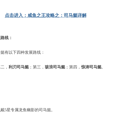
：
点击进入：咸鱼之王攻略之：司马懿详解
展路线：
马懿有以下四种发展路线：
第二，
利刃司马懿
；第三，
骇浪司马懿
；第四，
惊涛司马懿
。
戴5星专属龙鱼幽影的司马懿。