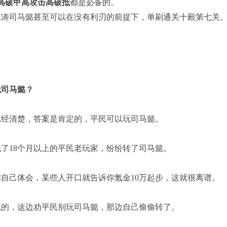
高破甲高攻击高破抵
都是必备的。
惊涛司马懿甚至可以在没有利刃的前提下，单刷通关十殿第七关
玩司马懿？
已经清楚，答案是肯定的，平民可以玩司马懿。
了18个月以上的平民老玩家，纷纷转了司马懿。
自己体会，某些人开口就告诉你氪金10万起步，这就很离谱。
似的，这边劝平民别玩司马懿，那边自己偷偷转了。