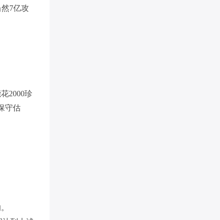
然7亿攻
2000珍
保守估
的。