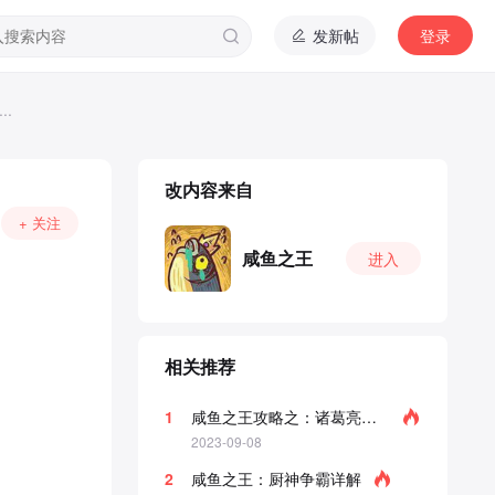
发新帖
登录
.
改内容来自
+ 关注
咸鱼之王
进入
相关推荐
1
咸鱼之王攻略之：诸葛亮详解
2023-09-08
2
咸鱼之王：厨神争霸详解