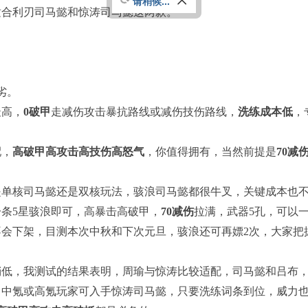
请稍候...
适合利刃司马懿和惊涛司马懿这两款。
关
闭
劣。
最高，
0破甲
走减伤攻击暴抗路线或减伤技伤路线，
洗练成本低
，
配，
高破甲高攻击高技伤高怒气
，你值得拥有，当然前提是
70减
是单核司马懿还是双核玩法，骇浪司马懿都很牛叉，关键成本也
条5星骇浪即可，高暴击高破甲，
70减伤
拉满，武器5孔，可以
不会下架，目测本次中秋和下次元旦，骇浪还可再嫖2次，大家把
稍低，我测试的结果表明，周瑜与惊涛比较适配，司马懿和吕布
，中氪或高氪玩家可入手惊涛司马懿，只要洗练词条到位，威力