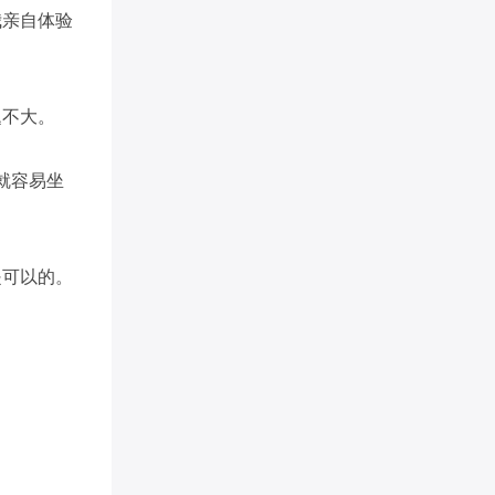
我亲自体验
题不大。
就容易坐
是可以的。