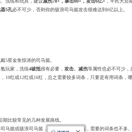
晶、洗练和玩具，建议
减伤70+，暴击80+，攻击6亿+
，平民大后
器5孔
必不可少，否则你的骇浪司马懿攻击很难达到6亿以上。
戴5星金鱼惊涛的司马懿。
高氪玩家，洗练
4破抵
很有必要，
攻击、减伤
等属性也必不可少，
，10红或12红或16红，总之需要较多词条，只要是有用词条，
。
后期比较常见的几种发展路线。
影司马懿或骇浪司马懿，这两款性价比较高，需要的词条也不多