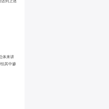
期达到上述
总体来讲
哪怕其中掺
。