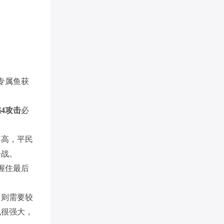
专属鱼获
伤4攻击
必
不高，平民
一战。
握住最后
，则需要较
也很强大，