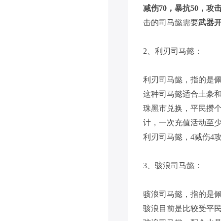
减伤70，暴抗50，攻击
击的司马懿需要
武器开
2、利刃司马懿：
利刃司马懿，指的是佩
这种司马懿适合土豪和
珠黑市兑换，平民攒
计，一次充值活动至
利刃司马懿，4减伤4
3、骇浪司马懿：
骇浪司马懿，指的是佩
骇浪目前是比较受平