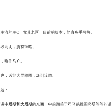
常主流的主C，尤其老区，目前的版本，简直炙手可热。
手段高明，胸有韬略。
杆，唤作马户。
马户，必能大展雄图，坏到流脓。
正题：
只讲
中后期和大后期
的东西，中前期关于司马懿推图爬塔等等的