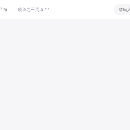
吕布
咸鱼之王周瑜
咸鱼之王司马懿
咸鱼之王白嫖高级
游戏攻略区
›
咸鱼之王
›
咸鱼之王新阵容解析
阅读 6316
析
x
录，竞猜游戏攻略尽在掌握。
可以下载或查看，没有帐号？
立即注册
鱼攻略了。