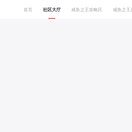
首页
社区大厅
咸鱼之王攻略区
咸鱼之王
»
社区大厅
›
微信
草根社区
发现首页
收藏的版块
甲子
LV81
登录以查看我收藏的内容
2025-05-27
登录
咸鱼之王新阵容解
微信游戏攻略区
咸鱼之王
手机一键登
BT手游专区
您需要
登录
才
真红之刃（0.1折）
大家好，很久没写咸