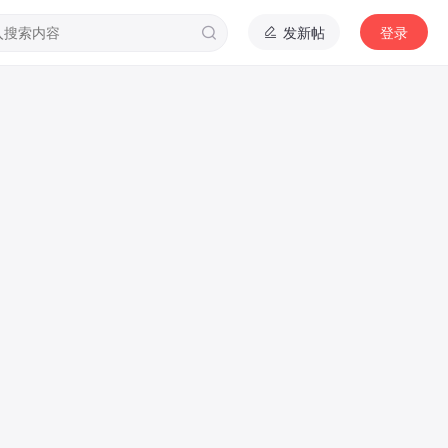
版
发新帖
登录
+ 关注