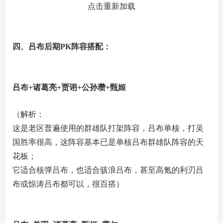
点击重新加载
四、吕布后期PK阵容搭配：
吕布+诸葛亮+贾诩+公孙瓒+甄姬
（解析：
这是老区普遍使用的群雄队打架阵容，吕布单核，打吴
国胜率很高，这阵容基本已是单核吕布群雄队阵容的天
花板；
它适合核弹吕布，也适合骇浪吕布，甚至高氪的利刃吕
布或惊涛吕布都可以，很百搭）