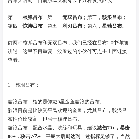
吕布大后期，目前版本大概有以下几种发展路线：
第一，
核弹吕布
；第二，
无双吕布
；第三，
骇浪吕布
；
第四，
惊涛吕布
；第五，
利刃吕布
；第六，
星驰吕布
。
前两种核弹吕布和无双吕布，我们已经在吕布2.0中详细
讲过，这里不再重复，没看过的小伙伴可点击上面链接
查看。
1、骇浪吕布：
骇浪吕布，指的是佩戴5星金鱼骇浪的吕布。
骇浪目前是比较受平民欢迎的金鱼，尤其吕布，骇浪吕
布性价比较高，也强于核弹吕布。
骇浪吕布，配合水晶、洗练和玩具，建议
减伤70+，暴击
80+，攻击7亿+
，平民大后期达到上述指标足够了，当然