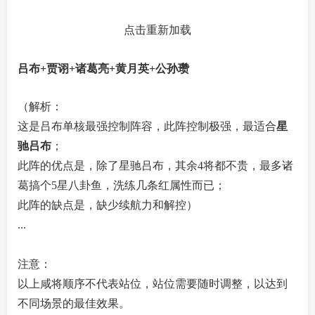
点击重新加载
吕布+贾诩+诸葛亮+黄月英+公孙瓒
（解析：
这是吕布单核最强控制阵容，此阵控制极强，最适合
星
驰吕布
；
此阵的优点是，除了星驰吕布，其余4将都不贵，最多诸
葛搞个5星八卦鱼，洗练几条红属性而已；
此阵的缺点是，缺少续航力和解控）
...
注意：
以上咸将顺序不代表站位，站位需要随时调整，以达到
不同场景的最佳效果。