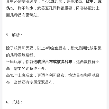
其中还需要洗速度，至少
1速
起步，完事
攻击、破甲、减
伤
也一样不能少，武器五孔同样很重要，阵容搭配比上
面几种吕布更苛刻。
5、解析：
除了核弹和无双，以上4种金鱼吕布，是大后期比较常见
的几种发展路线。
平民玩家，你就选
骇浪吕布或核弹吕布
，这两款性价比
高，需要的词条也不多。
高氪与土豪玩家，更适合利刃吕布、惊涛吕布和星驰吕
布，当然还有专属无双吕布。
6、总结：