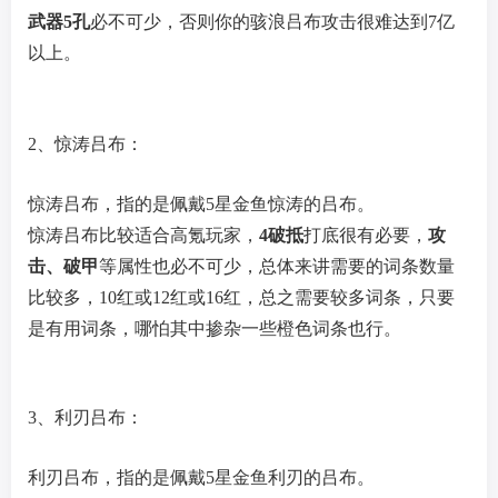
武器5孔
必不可少，否则你的骇浪吕布攻击很难达到7亿
以上。
2、惊涛吕布：
惊涛吕布，指的是佩戴5星金鱼惊涛的吕布。
惊涛吕布比较适合高氪玩家，
4破抵
打底很有必要，
攻
击、破甲
等属性也必不可少，总体来讲需要的词条数量
比较多，10红或12红或16红，总之需要较多词条，只要
是有用词条，哪怕其中掺杂一些橙色词条也行。
3、利刃吕布：
利刃吕布，指的是佩戴5星金鱼利刃的吕布。