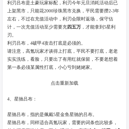
利刃吕布是土豪玩家标配，利刃今年元旦消耗活动后已
上架黑市，只能花2000珍珠黑市兑换，平民需要攒2-3年
左右，不过在充值活动中，利刃会限时返场，保守估
计，一次充值活动至少需要充
四五万
，才能拿到5星利
刃。
利刃吕布，4破甲4攻击打底是必须的。
请注意，高氪玩家才谈得上打底，平民不要打底，老老
实实洗练，看脸，只要出了有用红就保留，不要老想着
第一条必须某属性打底，小心亏到姥姥家。
点击重新加载
4、星驰吕布：
星驰吕布，指的是佩戴5星金鱼星驰的吕布。
星驰吕布，同样适合高氪玩家，需要的词条也比较多，