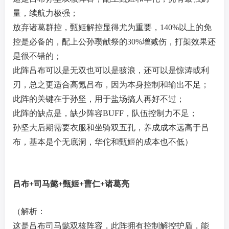
量，续航力极强；
放弃诸葛群控，甄姬解控显得尤为重要，140%以上的免
控是必备的，配上公孙瓒献祭的30%增减伤，打架效果还
是很不错的；
此阵吕布可以是无双也可以是骇浪，还可以是惊涛或利
刃，总之更适合高氪吕布，因为本身控制和输出不足；
此阵的关键在于孙坚，用于盐场搞人再好不过；
此阵的缺点是，缺少阵容BUFF，队伍控制力不足；
孙坚大后期需要衣服和坐骑双五孔，养成成本远高于吕
布，基本是个无底洞，华佗和甄姬的成本也不低）
吕布+司马懿+甄姬+曹仁+诸葛亮
（解析：
这是吕布司马懿双核阵容，此阵拥有控制解控护盾，能