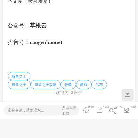
本文完，感谢阅读！
公众号：
草根云
抖音号：
caogenbaonet
咸鱼之王
咸鱼之王
咸鱼之王攻略
攻略
教程
吕布
欢迎为Ta评价
点击重新
收藏
转播
分享
淘帖
加载
评论
0
看全部