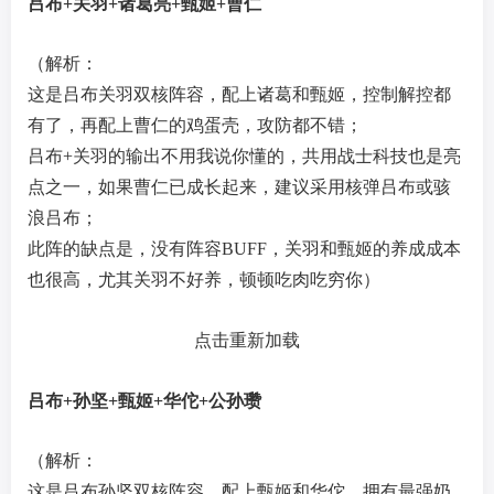
吕布+关羽+诸葛亮+甄姬+曹仁
（解析：
这是吕布关羽双核阵容，配上诸葛和甄姬，控制解控都
有了，再配上曹仁的鸡蛋壳，攻防都不错；
吕布+关羽的输出不用我说你懂的，共用战士科技也是亮
点之一，如果曹仁已成长起来，建议采用核弹吕布或骇
浪吕布；
此阵的缺点是，没有阵容BUFF，关羽和甄姬的养成成本
也很高，尤其关羽不好养，顿顿吃肉吃穷你）
点击重新加载
吕布+孙坚+甄姬+华佗+公孙瓒
（解析：
这是吕布孙坚双核阵容，配上甄姬和华佗，拥有最强奶