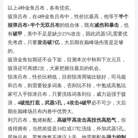
以上4种金鱼吕布，各有优劣。
骇浪吕布，在4种金鱼吕布中，性价比最高，他等于
半个
核弹吕布+半个无双吕布
的组合体，既有
减伤和暴击
，也
有
破甲
，美中不足是缺少25%攻击，因此武器5孔需要优
先考虑，只要
攻击破7亿
，大后期在巅峰场伤害是足够
的。
骇浪金鱼短期还不会下架，目测本次中秋和下次元旦，
骇浪还可再嫖2次，大家把握住最后的机会。
惊涛吕布，性价比稍低，目前惊涛周瑜比较好，司马懿
和吕布，则需要较多词条，否则玩不转，中氪或高氪玩
家可入手惊涛吕布，只要洗练词条到位，威力远强于骇
浪，
4破抵打底，武器5孔，4攻击4破甲
必不可少，大后
期在巅峰场吕布内卷中优势大。
利刃吕布，氪佬标配，
高破甲高攻击高技伤高怒气
，你
值得拥有，当然前提是16红或17红洗练，外加武器5孔。
星驰吕布，零氪微氪不建议上手，他需要配备
强力控制