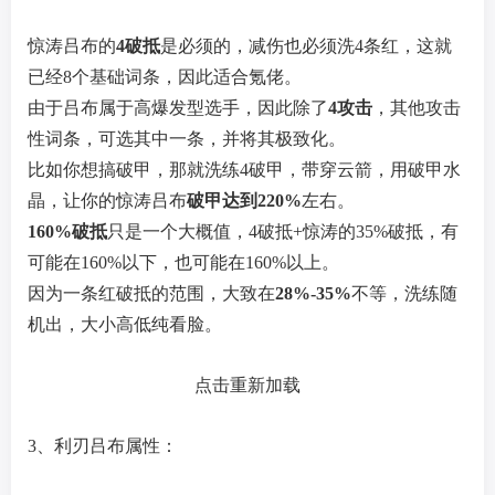
惊涛吕布的
4破抵
是必须的，减伤也必须洗4条红，这就
已经8个基础词条，因此适合氪佬。
由于吕布属于高爆发型选手，因此除了
4攻击
，其他攻击
性词条，可选其中一条，并将其极致化。
比如你想搞破甲，那就洗练4破甲，带穿云箭，用破甲水
晶，让你的惊涛吕布
破甲达到220%
左右。
160%破抵
只是一个大概值，4破抵+惊涛的35%破抵，有
可能在160%以下，也可能在160%以上。
因为一条红破抵的范围，大致在
28%-35%
不等，洗练随
机出，大小高低纯看脸。
点击重新加载
3、利刃吕布属性：