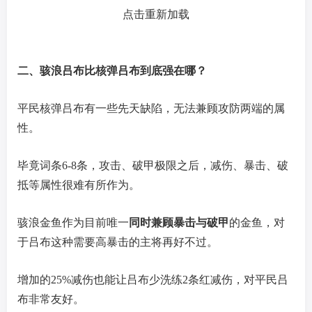
点击重新加载
二、骇浪吕布比核弹吕布到底强在哪？
平民核弹吕布有一些先天缺陷，无法兼顾攻防两端的属
性。
毕竟词条6-8条，攻击、破甲极限之后，减伤、暴击、破
抵等属性很难有所作为。
骇浪金鱼作为目前唯一
同时兼顾暴击与破甲
的金鱼，对
于吕布这种需要高暴击的主将再好不过。
增加的25%减伤也能让吕布少洗练2条红减伤，对平民吕
布非常友好。