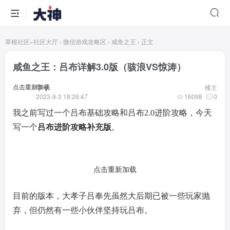
草根社区
»
社区大厅
›
微信游戏攻略区
›
咸鱼之王
›
正文
咸鱼之王：吕布详解3.0版（骇浪VS惊涛）
点击重新加载
甲子
楼主
2023-9-3 18:26:47
16098
0
我之前写过一个吕布基础攻略和吕布2.0进阶攻略，今天
写一个
吕布进阶攻略补充版
。
点击重新加载
目前的版本，大孝子吕奉先虽然大后期已被一些玩家抛
弃，但仍然有一些小伙伴坚持玩吕布。