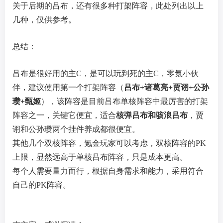
关于后期的吕布，还有很多种打架阵容，此处列出以上
几种，仅供参考。
总结：
吕布是很好用的主C，是可以玩到死的主C，零氪小伙
伴，建议使用第一个打架阵容（
吕布+诸葛亮+贾诩+公孙
瓒+甄姬
），该阵容是目前吕布单核阵容中最厉害的打架
阵容之一，关键它便宜，适合
核弹吕布和骇浪吕布
，贾
诩和公孙瓒两个挂件养成都很便宜。
其他几个双核阵容，氪金玩家可以考虑，双核阵容的PK
上限，显然远高于单核吕布阵容，只是成本更高。
每个人需要量力而行，根据自身需求和能力，采用符合
自己的PK阵容。