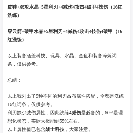
皮鞋+双攻水晶+5星利刃+4减伤4攻击4破甲4技伤（16红
洗练）
穿云箭+破甲水晶+5星利刃+4减伤4攻击4技伤4破甲（16
红洗练）
以上装备涵盖科技、玩具、水晶、金鱼和装备淬炼词
条，仅供参考。
总结：
以上我列出了5种不同的利刃吕布属性搭配，全都是洗练
16红词条，仅供参考。
利刃缺少减伤属性，因此洗练
4减伤
是必备的，60%是理
想化状态，实际大概能到55%左右。
以上属性值已包含
战士科技
，大家注意。