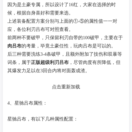
因为是土豪专属，所以设计了16红，大家在选择的时
候，根据自身喜好和需要来选。
上述装备配置方案分别与上面的①-⑤的属性值一一对
应，各位利刃吕布可对照查看。
前两种不要破甲，只保留利刃自带的100破甲，主要在于
肉吕布
的考量，毕竟土豪任性，玩肉吕布是可以的。
后三种需要洗练3-4条破甲，且额外附加了技伤和双暴等
词条，属于
正版超级利刃吕布
，尽管肉度有所降低，但
其爆发力足以在3回合内将对面轰成渣。
点击重新加载
4、星驰吕布属性：
星驰吕布，有以下几种属性配置：