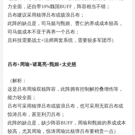
力全面，还自带10%魏国BUFF，阵容相当不错；
吕布建议采用核弹吕布或骇浪吕布；
此阵的缺点是，司马懿与甄姬、曹仁的养成成本较高，
司马懿成本不亚于再养一个吕布；
且科技需要战士+法师两套系统，需要较多军团币）
吕布+周瑜+诸葛亮+甄姬+太史慈
（解析：
这是吕布周瑜双核阵容，此阵拥有控制解控叠增伤等，
能力较全面；
吕布可采用核弹吕布或骇浪吕布，也可采用无双吕布或
惊涛吕布，甚至利刃吕布；
此阵的缺点是，缺少阵容BUFF，周瑜和甄姬的养成成本
较高，尤其周瑜，惊涛周瑜比核弹吕布要稍贵一点）