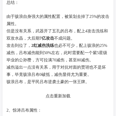
总结：
由于骇浪自身强大的属性配置，被策划去掉了25%的攻击
属性。
但是没有关系，武器开了五孔的吕布，配上4攻击洗练和
双攻水晶，大后期
7亿攻击
不成问题。
攻击到位了，
2红减伤洗练
也必不可少，配上骇浪的25%
减伤，吕布减伤能到50%左右，此时需要配一个紫5星级
毕业的公孙瓒，方可拉满70减伤，甚至80减伤。
减伤溢出一点没有关系，用于对抗对面的贾诩也不是坏
事，毕竟骇浪吕布0破抵，减伤显得尤为重要。
骇浪吕布，是平民吕布逆袭土豪的一张王牌。
点击重新加载
2、惊涛吕布属性：