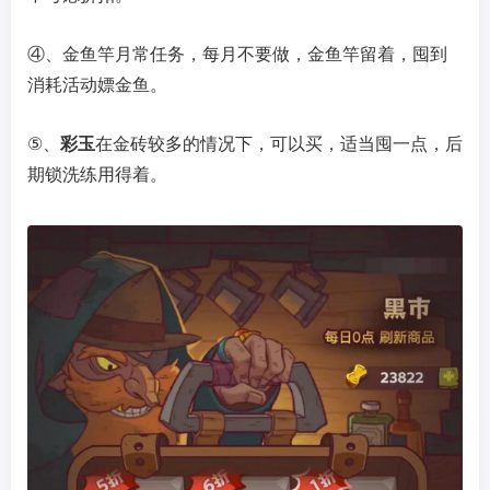
④、金鱼竿月常任务，每月不要做，金鱼竿留着，囤到
消耗活动嫖金鱼。
⑤、
彩玉
在金砖较多的情况下，可以买，适当囤一点，后
期锁洗练用得着。