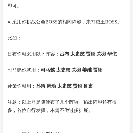
即可。
可采用你挑战公会BOSS的相同阵容，来打咸王BOSS。
比如：
吕布你就采用以下阵容：
吕布 太史慈 贾诩 关羽 华佗
司马懿你就用：
司马懿 太史慈 关羽 姜维 贾诩
孙策你就用：
孙策 周瑜 太史慈 贾诩 鲁肃
注意：以上只是随便布了几个阵容，输出阵容还有很
多，各位自行发挥，本篇不做过多扩展。