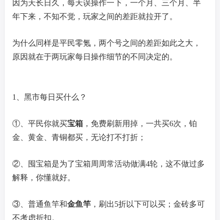
因为天长日久，每天误操作一下，一个月、三个月、半
年下来，不知不觉，玩家之间的差距就拉开了。
为什么同样是平民零氪，两个号之间的差距如此之大，
原因就在于两玩家每日操作细节的不同决定的。
1、黑市每日买什么？
①、平民你就买
宝箱
，免费刷新用掉，一共买6次，铂
金、黄金、青铜都买，无论打不打折；
②、囤宝箱是为了宝箱周周常活动做满4轮，这不做过多
解释，你懂就好。
③、普通鱼竿和
金鱼竿
，刷出5折以下可以买；金砖多可
不考虑折扣。