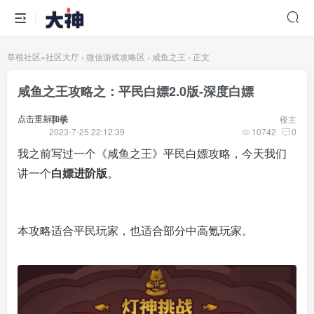
草根社区
»
社区大厅
›
微信游戏攻略区
›
咸鱼之王
›
正文
咸鱼之王攻略之：平民白嫖2.0版-深度白嫖
点击重新加载
甲子
楼主
2023-7-25 22:12:39
10742
0
我之前写过一个《咸鱼之王》平民白嫖攻略，今天我们
讲一个
白嫖进阶版
。
本攻略适合平民玩家，也适合部分中高氪玩家。