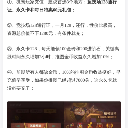
①、微氪玩家充值，建议首选3个地方：
竞技场128通行
证、永久卡和每日特惠60元礼包
；
②、竞技场128通行证，一月128，还行，性价比极高，
资源总价值不下1280元，有条件就充；
③、永久卡128，每天能领100金砖和200进阶石，关键离
线时间永久增加2小时，推图金币收益永久增加10%；
④、前期所有人都缺金币，10%的推图金币收益挺好，早
充值早享受，如果你推图已经超过7000关，这永久卡就
没必要充了；