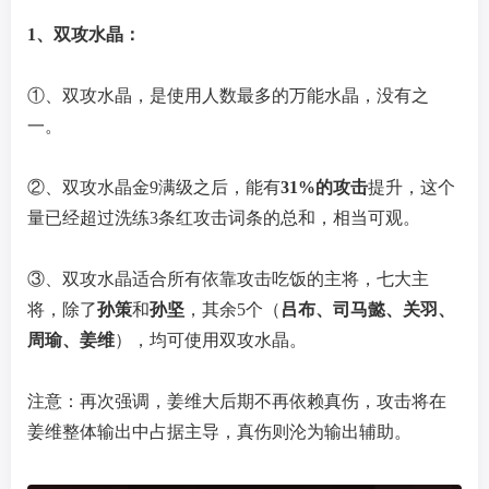
1、双攻水晶：
①、双攻水晶，是使用人数最多的万能水晶，没有之
一。
②、双攻水晶金9满级之后，能有
31%的攻击
提升，这个
量已经超过洗练3条红攻击词条的总和，相当可观。
③、双攻水晶适合所有依靠攻击吃饭的主将，七大主
将，除了
孙策
和
孙坚
，其余5个（
吕布、司马懿、关羽、
周瑜、姜维
），均可使用双攻水晶。
注意：再次强调，姜维大后期不再依赖真伤，攻击将在
姜维整体输出中占据主导，真伤则沦为输出辅助。