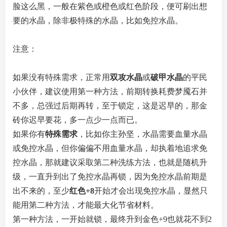
脸这么黑，一般在紫色或橙色或红色阶段，便可刷出想
要的水晶，除非极特殊的水晶，比如免控水晶。
注意：
如果没有特殊需求，正常用
双攻水晶
或
破甲水晶
的平民
小伙伴，建议使用第一种方法，前期转换耗费梦魇石并
不多，总强过后期再转，至于锁定，这是迟早的，那金
砖你迟早要花，多一点少一点而已。
如果你有
特殊需求
，比如你主孙坚，水晶需要血量水晶
或免控水晶，但你偏偏不用血量水晶，却执着地追求免
控水晶，那就建议采取第二种洗练方法，也就是随机升
级，一直升到出了免控水晶再锁，因为免控水晶前期是
出不来的，至少
红色+8
开始才会出现免控水晶，显然只
能用第二种方法，才能最大化节省材料。
第一种方法，一开始就锁，最终升到金色+9也就花不到2