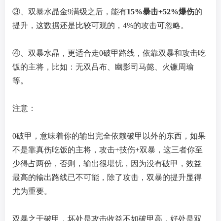
③、双暴水晶金9满级之后，能有
15%暴击+52%爆伤
的
提升，这数据还是比较可观的，4%的攻击可忽略。
④、双暴水晶，更适合走0破甲路线，依靠双暴和攻击吃
饭的主将，比如：无双吕布、幽影司马懿、火镰周瑜
等。
注意：
0破甲，意味着你的输出完全依赖破甲以外的东西，如果
不是靠真伤吃饭的主将，攻击+技伤+双暴，这三者你至
少得占两份，否则，输出很堪忧，因为没有破甲，效益
最高的输出路线已不可能，除了攻击，双暴的提升显得
尤为重要。
双暴之于破甲，坏处是攻击收益不如破甲高，好处是双