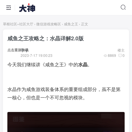
草根社区
»
社区大厅
›
微信游戏攻略区
›
咸鱼之王
›
正文
咸鱼之王攻略之：水晶详解2.0版
点击重新加载
甲子
楼主
2023-7-17 19:00:23
8869
0
今天我们继续讲《咸鱼之王》中的
水晶
。
水晶作为咸鱼游戏装备体系的重要组成部分，虽不是第
一核心，但也是一个不可忽视的模块。