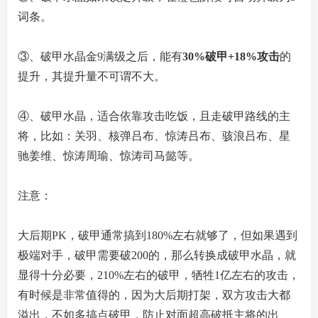
词条。
③、破甲水晶金9满级之后，能有
30%破甲+18%攻击
的
提升，其提升量不可谓不大。
④、破甲水晶，适合依靠攻击吃饭，且走破甲路线的主
将，比如：关羽、核弹吕布、惊涛吕布、骇浪吕布、星
驰姜维、惊涛周瑜、惊涛司马懿等。
注意：
大后期PK，破甲通常搞到180%左右就够了，但如果遇到
极端对手，破甲需要破200的，那么转换成破甲水晶，就
显得十分必要，210%左右的破甲，牺牲1亿左右的攻击，
有时候是非常值得的，因为大后期打架，双方攻击大都
溢出，不如多搞点破甲，防止对面超高破抵主将的出