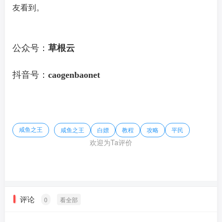
友看到。
公众号：
草根云
抖音号：
caogenbaonet
咸鱼之王
咸鱼之王
白嫖
教程
攻略
平民
欢迎为Ta评价
评论
0
看全部