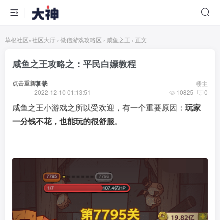
草根社区
»
社区大厅
›
微信游戏攻略区
›
咸鱼之王
›
正文
咸鱼之王攻略之：平民白嫖教程
点击重新加载
甲子
楼主
2022-12-10 01:13:51
10825
0
咸鱼之王小游戏之所以受欢迎，有一个重要原因：
玩家
一分钱不花，也能玩的很舒服
。