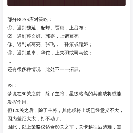
部分BOSS应对策略：
①、遇到魏延、貂蝉、贾诩，上吕布；
②、遇到蔡文姬、郭嘉，上诸葛亮；
③、遇到诸葛亮、张飞，上孙策或甄姬；
④、遇到董卓、华佗，上关羽或司马懿；
...
还有很多种情况，此处不一一拓展。
PS：
梦境在80关之前，除了主将，星级略高的其他咸将或能
发挥作用。
但120关之后，除了主将，其他咸将上场已经意义不大，
因为差距大太，打不动了。
因此，以上策略仅适合80关之前，关卡越往后越难，需